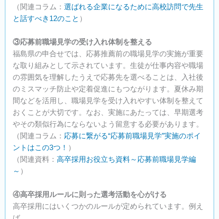
（関連コラム：
選ばれる企業になるために高校訪問で先生
と話すべき12のこと
）
③応募前職場見学の受け入れ体制を整える
福島県の申合せでは、応募推薦前の職場見学の実施が重要
な取り組みとして示されています。生徒が仕事内容や職場
の雰囲気を理解したうえで応募先を選べることは、入社後
のミスマッチ防止や定着促進にもつながります。夏休み期
間などを活用し、職場見学を受け入れやすい体制を整えて
おくことが大切です。なお、実施にあたっては、早期選考
やその類似行為にならないよう留意する必要があります。
（関連コラム：
応募に繋がる“応募前職場見学”実施のポイ
ントはこの3つ！
）
（関連資料：
高卒採用お役立ち資料～応募前職場見学編
～
）
④高卒採用ルールに則った選考活動を心がける
高卒採用にはいくつかのルールが定められています。例え
ば、