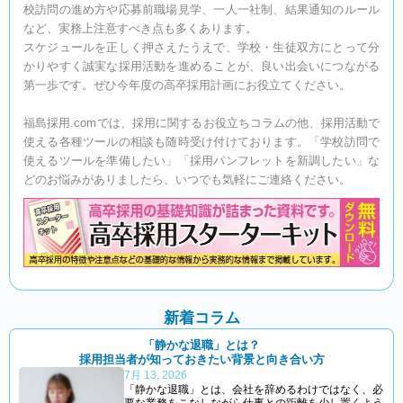
校訪問の進め方や応募前職場見学、一人一社制、結果通知のルール
など、実務上注意すべき点も多くあります。
スケジュールを正しく押さえたうえで、学校・生徒双方にとって分
かりやすく誠実な採用活動を進めることが、良い出会いにつながる
第一歩です。ぜひ今年度の高卒採用計画にお役立てください。
福島採用.comでは、採用に関するお役立ちコラムの他、採用活動で
使える各種ツールの相談も随時受け付けております。「学校訪問で
使えるツールを準備したい」「採用パンフレットを新調したい」な
どのお悩みがありましたら、いつでも気軽にご連絡ください。
新着コラム
「静かな退職」とは？
採用担当者が知っておきたい背景と向き合い方
7月 13, 2026
「静かな退職」とは、会社を辞めるわけではなく、必
要な業務をこなしながら仕事との距離を少し置くよう