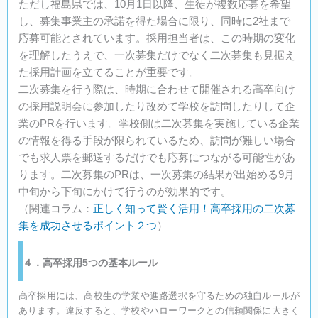
ただし福島県では、10月1日以降、生徒が複数応募を希望
し、募集事業主の承諾を得た場合に限り、同時に2社まで
応募可能とされています。採用担当者は、この時期の変化
を理解したうえで、一次募集だけでなく二次募集も見据え
た採用計画を立てることが重要です。
二次募集を行う際は、時期に合わせて開催される高卒向け
の採用説明会に参加したり改めて学校を訪問したりして企
業のPRを行います。学校側は二次募集を実施している企業
の情報を得る手段が限られているため、訪問が難しい場合
でも求人票を郵送するだけでも応募につながる可能性があ
ります。二次募集のPRは、一次募集の結果が出始める9月
中旬から下旬にかけて行うのが効果的です。
（関連コラム：
正しく知って賢く活用！高卒採用の二次募
集を成功させるポイント２つ
）
４．高卒採用5つの基本ルール
高卒採用には、高校生の学業や進路選択を守るための独自ルールが
あります。違反すると、学校やハローワークとの信頼関係に大きく