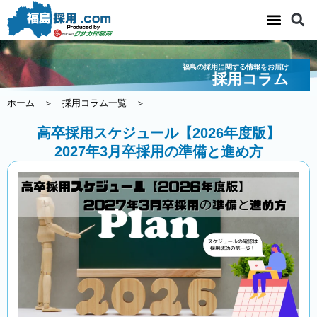
内
容
を
ス
福島の採用に関する情報をお届け
キ
採用コラム
ッ
ホーム
＞
採用コラム一覧
＞
プ
高卒採用スケジュール【2026年度版】
2027年3月卒採用の準備と進め方