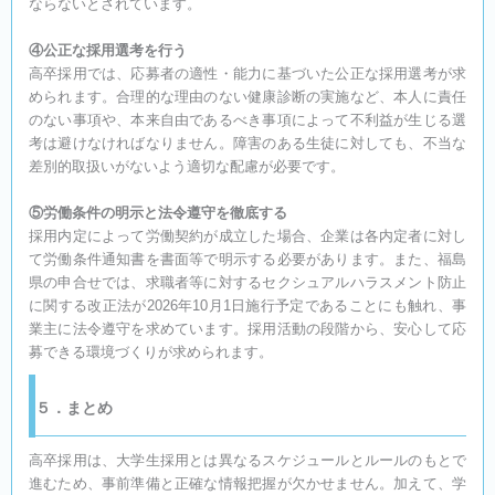
ならないとされています。
④公正な採用選考を行う
高卒採用では、応募者の適性・能力に基づいた公正な採用選考が求
められます。合理的な理由のない健康診断の実施など、本人に責任
のない事項や、本来自由であるべき事項によって不利益が生じる選
考は避けなければなりません。障害のある生徒に対しても、不当な
差別的取扱いがないよう適切な配慮が必要です。
⑤労働条件の明示と法令遵守を徹底する
採用内定によって労働契約が成立した場合、企業は各内定者に対し
て労働条件通知書を書面等で明示する必要があります。また、福島
県の申合せでは、求職者等に対するセクシュアルハラスメント防止
に関する改正法が2026年10月1日施行予定であることにも触れ、事
業主に法令遵守を求めています。採用活動の段階から、安心して応
募できる環境づくりが求められます。
５．まとめ
高卒採用は、大学生採用とは異なるスケジュールとルールのもとで
進むため、事前準備と正確な情報把握が欠かせません。加えて、学