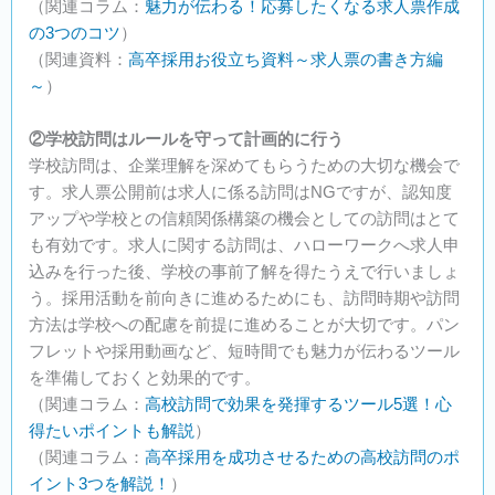
（関連コラム：
魅力が伝わる！応募したくなる求人票作成
の3つのコツ
）
（関連資料：
高卒採用お役立ち資料～求人票の書き方編
～
）
②学校訪問はルールを守って計画的に行う
学校訪問は、企業理解を深めてもらうための大切な機会で
す。求人票公開前は求人に係る訪問はNGですが、認知度
アップや学校との信頼関係構築の機会としての訪問はとて
も有効です。求人に関する訪問は、ハローワークへ求人申
込みを行った後、学校の事前了解を得たうえで行いましょ
う。採用活動を前向きに進めるためにも、訪問時期や訪問
方法は学校への配慮を前提に進めることが大切です。パン
フレットや採用動画など、短時間でも魅力が伝わるツール
を準備しておくと効果的です。
（関連コラム：
高校訪問で効果を発揮するツール5選！心
得たいポイントも解説
）
（関連コラム：
高卒採用を成功させるための高校訪問のポ
イント3つを解説！
）