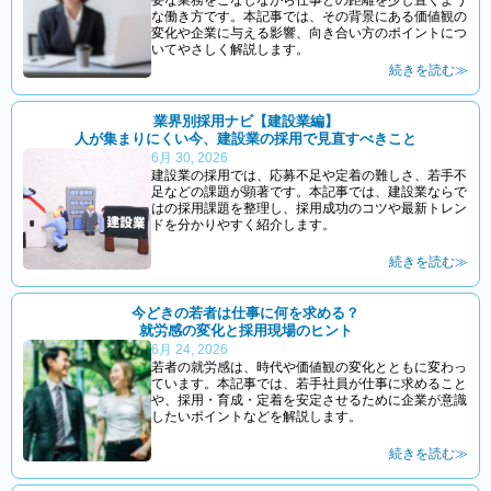
な働き方です。本記事では、その背景にある価値観の
変化や企業に与える影響、向き合い方のポイントにつ
いてやさしく解説します。
続きを読む≫
業界別採用ナビ【建設業編】
人が集まりにくい今、建設業の採用で見直すべきこと
6月 30, 2026
建設業の採用では、応募不足や定着の難しさ、若手不
足などの課題が顕著です。本記事では、建設業ならで
はの採用課題を整理し、採用成功のコツや最新トレン
ドを分かりやすく紹介します。
続きを読む≫
今どきの若者は仕事に何を求める？
就労感の変化と採用現場のヒント
6月 24, 2026
若者の就労感は、時代や価値観の変化とともに変わっ
ています。本記事では、若手社員が仕事に求めること
や、採用・育成・定着を安定させるために企業が意識
したいポイントなどを解説します。
続きを読む≫