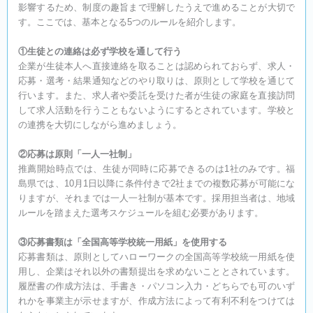
影響するため、制度の趣旨まで理解したうえで進めることが大切で
す。ここでは、基本となる5つのルールを紹介します。
①生徒との連絡は必ず学校を通して行う
企業が生徒本人へ直接連絡を取ることは認められておらず、求人・
応募・選考・結果通知などのやり取りは、原則として学校を通じて
行います。また、求人者や委託を受けた者が生徒の家庭を直接訪問
して求人活動を行うこともないようにするとされています。学校と
の連携を大切にしながら進めましょう。
②応募は原則「一人一社制」
推薦開始時点では、生徒が同時に応募できるのは1社のみです。福
島県では、10月1日以降に条件付きで2社までの複数応募が可能にな
りますが、それまでは一人一社制が基本です。採用担当者は、地域
ルールを踏まえた選考スケジュールを組む必要があります。
③応募書類は「全国高等学校統一用紙」を使用する
応募書類は、原則としてハローワークの全国高等学校統一用紙を使
用し、企業はそれ以外の書類提出を求めないこととされています。
履歴書の作成方法は、手書き・パソコン入力・どちらでも可のいず
れかを事業主が示せますが、作成方法によって有利不利をつけては