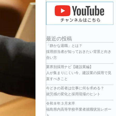
最近の投稿
「静かな退職」とは？
採用担当者が知っておきたい背景と向き
合い方
業界別採用ナビ【建設業編】
人が集まりにくい今、建設業の採用で見
直すべきこと
今どきの若者は仕事に何を求める？
就労感の変化と採用現場のヒント
令和８年３月末卒
福島県内高等学校卒業者就職状況レポー
ト