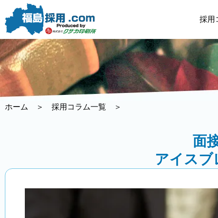
内
容
採用
を
ス
キ
ッ
プ
ホーム
＞
採用コラム一覧
＞
面
アイスブ