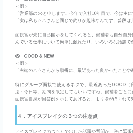
＜例＞
「営業部の○○と申します。今年で入社10年目で、今は主
「実は私も△△さんと同じで釣りが趣味なんです。普段は
面接官が先に自己開示をしてくれると、候補者も自分自身
んでいる仕事について簡単に触れたり、いろいろな話題で
⑤ GOOD & NEW
＜例＞
「右端の△△さんから順番に、最近あった良かったことや
特にグループ面接で使えるネタで、最近あったGOOD（
週・今日等、期間を限定してもいいですね。候補者ごとに
面接官自身が回答例を示してあげると、より場がほぐれて
４．アイスブレイクの３つの注意点
アイスブレイクのつもりで出した話題や質問が、逆に緊張