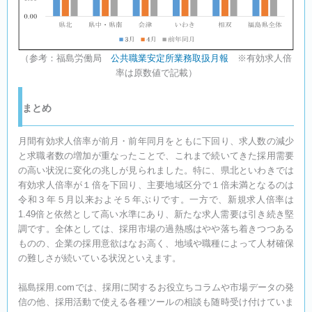
（参考：福島労働局
公共職業安定所業務取扱月報
※有効求人倍
率は原数値で記載）
まとめ
月間有効求人倍率が前月・前年同月をともに下回り、求人数の減少
と求職者数の増加が重なったことで、これまで続いてきた採用需要
の高い状況に変化の兆しが見られました。特に、県北といわきでは
有効求人倍率が１倍を下回り、主要地域区分で１倍未満となるのは
令和３年５月以来およそ５年ぶりです。一方で、新規求人倍率は
1.49倍と依然として高い水準にあり、新たな求人需要は引き続き堅
調です。全体としては、採用市場の過熱感はやや落ち着きつつある
ものの、企業の採用意欲はなお高く、地域や職種によって人材確保
の難しさが続いている状況といえます。
福島採用.comでは、採用に関するお役立ちコラムや市場データの発
信の他、採用活動で使える各種ツールの相談も随時受け付けていま