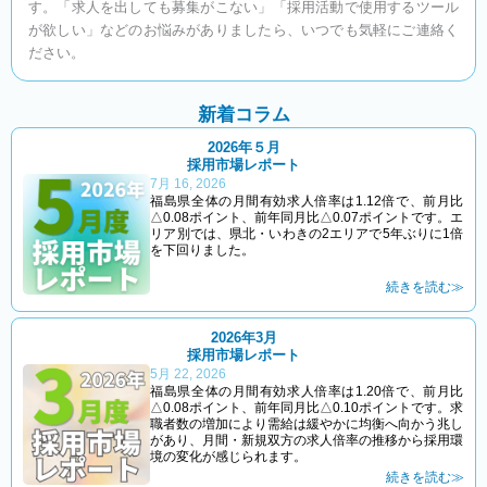
す。「求人を出しても募集がこない」「採用活動で使用するツール
が欲しい」などのお悩みがありましたら、いつでも気軽にご連絡く
ださい。
新着コラム​
2026年５月
採用市場レポート
7月 16, 2026
福島県全体の月間有効求人倍率は1.12倍で、前月比
△0.08ポイント、前年同月比△0.07ポイントです。エ
リア別では、県北・いわきの2エリアで5年ぶりに1倍
を下回りました。
続きを読む≫
2026年3月
採用市場レポート
5月 22, 2026
福島県全体の月間有効求人倍率は1.20倍で、前月比
△0.08ポイント、前年同月比△0.10ポイントです。求
職者数の増加により需給は緩やかに均衡へ向かう兆し
があり、月間・新規双方の求人倍率の推移から採用環
境の変化が感じられます。
続きを読む≫