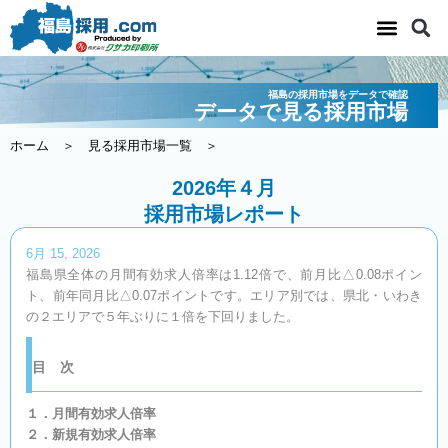
内
容
を
ス
福島の採用市場をデータで確認
キ
データで見る採用市場
ッ
ホーム
＞
見る採用市場一覧
＞
プ
2026年４月
採用市場レポート
6月 15, 2026
福島県全体の月間有効求人倍率は1.12倍で、前月比△0.08ポイン
ト、前年同月比△0.07ポイントです。エリア別では、県北・いわき
の２エリアで５年ぶりに１倍を下回りました。
目 次
１．月間有効求人倍率
２．新規有効求人倍率