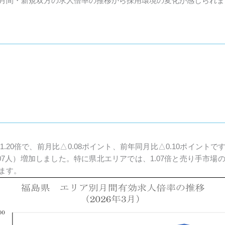
月間・新規双方の求人倍率の推移から採用環境の変化が感じられま
20倍で、前月比△0.08ポイント、前年同月比△0.10ポイントです
,607人）増加しました。特に県北エリアでは、1.07倍と売り手市
ます。