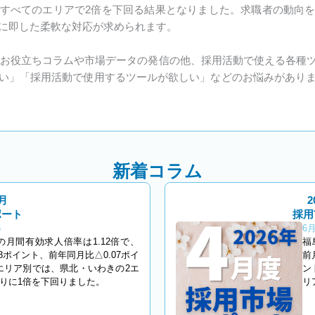
すべてのエリアで2倍を下回る結果となりました。求職者の動向
に即した柔軟な対応が求められます。
するお役立ちコラムや市場データの発信の他、採用活動で使える各種
い」「採用活動で使用するツールが欲しい」などのお悩みがあり
新着コラム​
月
ポート
採用
6
6月
の月間有効求人倍率は1.12倍で、
福
08ポイント、前年同月比△0.07ポイ
前
エリア別では、県北・いわきの2エ
ン
ぶりに1倍を下回りました。
リ