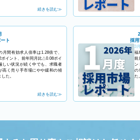
続きを読む≫
月
ポート
採用
3月
の月間有効求人倍率は1.28倍で、
福
02ポイント、前年同月比△0.08ポイ
前
厳しい状況が続く中でも、求職者
ン
が高く売り手市場にやや緩和の傾
の
ました。
た
続きを読む≫