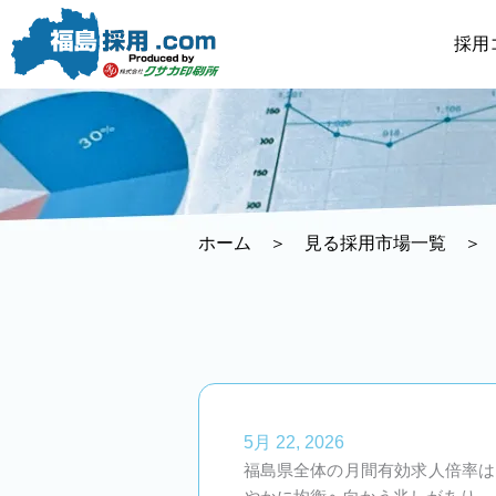
内
容
採用
を
ス
キ
ッ
プ
ホーム
＞
見る採用市場一覧
＞
5月 22, 2026
福島県全体の月間有効求人倍率は1