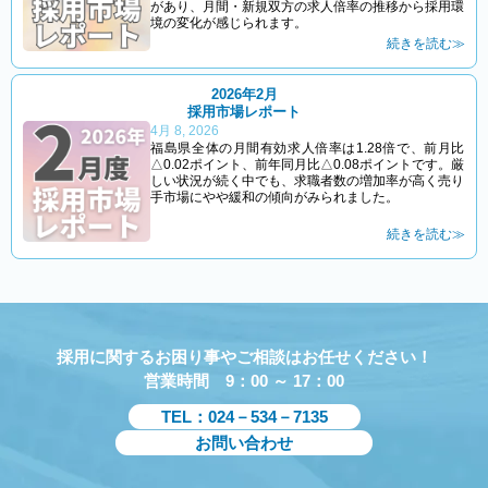
があり、月間・新規双方の求人倍率の推移から採用環
境の変化が感じられます。
続きを読む≫
2026年2月
採用市場レポート
4月 8, 2026
福島県全体の月間有効求人倍率は1.28倍で、前月比
△0.02ポイント、前年同月比△0.08ポイントです。厳
しい状況が続く中でも、求職者数の増加率が高く売り
手市場にやや緩和の傾向がみられました。
続きを読む≫
採用に関するお困り事やご相談はお任せください！
営業時間 9：00 ～ 17：00
TEL：024－534－7135
お問い合わせ