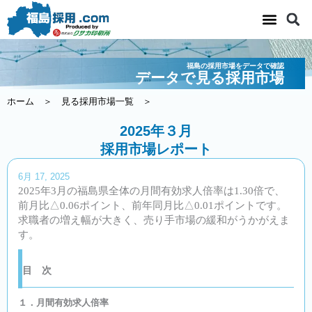
内
容
を
ス
福島の採用市場をデータで確認
キ
データで見る採用市場
ッ
ホーム
＞
見る採用市場一覧
＞
プ
2025年３月
採用市場レポート
6月 17, 2025
2025
年
3
月の福島県全体の月間有効求人倍率は
1.30
倍で、
前月比△
0.06
ポイント、前年同月比△
0.01
ポイントです。
求職者の増え幅が大きく、売り手市場の緩和がうかがえま
す。
目 次
１．月間有効求人倍率