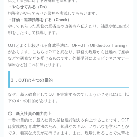
伝えて業務に対する理解度を深めます。
・やらせてみる（Do）
指導者がやってみせた業務を実践してもらいます。
・評価・追加指導をする（Check）
やってもらった業務の反省点や改善点を伝えたり、補足や追加の説
明をしたりして指導します。
OJTとよく比較される育成手法に、OFF-JT（Off-the-Job Training）
があります。こちらはOJTと異なり、職務の現場からは離れて座学
などで研修などを受けるものです。外部講師によるビジネスマナー
講座などはこれに当たります。
３．OJTの４つの目的
なぜ、新人教育としてOJTを実施するのでしょうか？それには、以
下の４つの目的があります。
① 新入社員の能力向上
一番の目的は、新入社員の業務遂行能力を向上することです。OJT
は実践的な育成方法のため、知識やスキル、ノウハウを学ぶことが
でき、着実な成長が期待できます。また、現場に出ることで先輩社