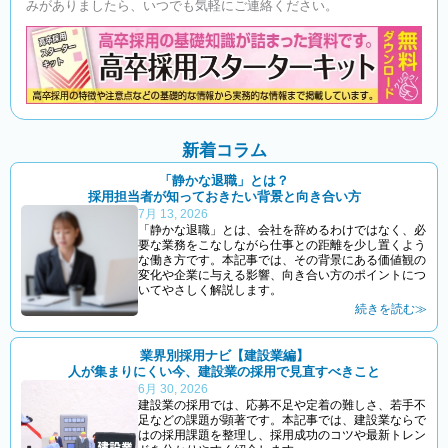
みがありましたら、いつでも気軽にご連絡ください。
新着コラム
「静かな退職」とは？
採用担当者が知っておきたい背景と向き合い方
7月 13, 2026
「静かな退職」とは、会社を辞めるわけではなく、必
要な業務をこなしながら仕事との距離を少し置くよう
な働き方です。本記事では、その背景にある価値観の
変化や企業に与える影響、向き合い方のポイントにつ
いてやさしく解説します。
続きを読む≫
業界別採用ナビ【建設業編】
人が集まりにくい今、建設業の採用で見直すべきこと
6月 30, 2026
建設業の採用では、応募不足や定着の難しさ、若手不
足などの課題が顕著です。本記事では、建設業ならで
はの採用課題を整理し、採用成功のコツや最新トレン