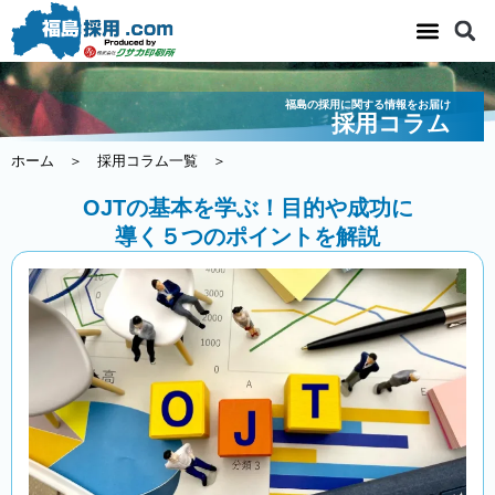
内
容
を
ス
福島の採用に関する情報をお届け
キ
採用コラム
ッ
ホーム
＞
採用コラム一覧
＞
プ
OJTの基本を学ぶ！目的や成功に
導く５つのポイントを解説