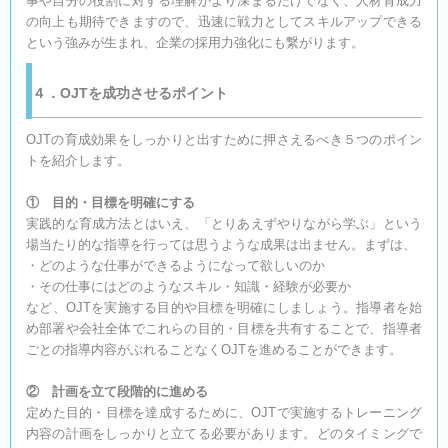
事や自分の役割に対する理解がより深まるだけでなく、人材育成力
の向上も期待できますので、迅速に戦力としてスキルアップできる
という強みが生まれ、企業の採用力強化にも繋がります。
４．OJTを成功させるポイント
OJTの育成効果をしっかりと出すために押さえるべき５つのポイン
トを紹介します。
① 目的・目標を明確にする
実践的な育成方法とはいえ、「とりあえずやりながら学ぶ」という
場当たり的な指導を行っては思うような成果は出ません。まずは、
・どのような仕事ができるようになって欲しいのか
・その仕事にはどのようなスキル・知識・経験が必要か
など、OJTを実施する目的や目標を明確にしましょう。指導者を始
め部署や会社全体でこれらの目的・目標を共有することで、指導者
ごとの指導内容がぶれることなくOJTを進めることができます。
② 計画を立て段階的に進める
定めた目的・目標を達成するために、OJTで実施するトレーニング
内容の計画をしっかりと立てる必要があります。どのタイミングで