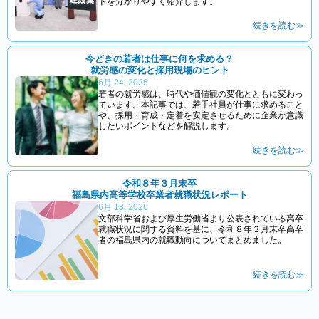
ドを分かりやすく紹介します。
続きを読む≫
今どきの若者は仕事に何を求める？
就労感の変化と採用現場のヒント
6月 24, 2026
若者の就労感は、時代や価値観の変化とともに変わっ
ています。本記事では、若手社員が仕事に求めること
や、採用・育成・定着を安定させるために企業が意識
したいポイントなどを解説します。
続きを読む≫
令和８年３月末卒
福島県内高等学校卒業者就職状況レポート
6月 18, 2026
文部科学省および厚生労働省より公表されている高卒
就職状況に関する資料を基に、令和８年３月末卒高卒
者の福島県内の就職動向についてまとめました。
続きを読む≫