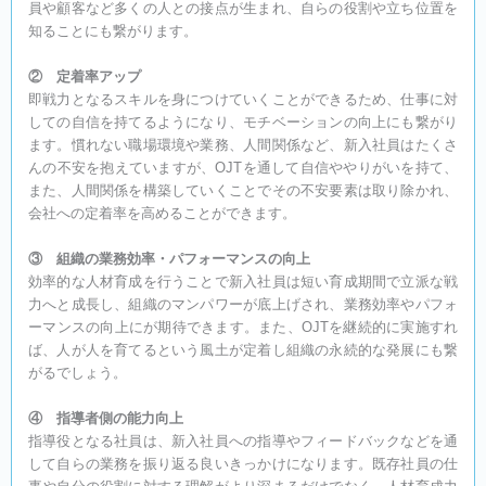
員や顧客など多くの人との接点が生まれ、自らの役割や立ち位置を
知ることにも繋がります。
② 定着率アップ
即戦力となるスキルを身につけていくことができるため、仕事に対
しての自信を持てるようになり、モチベーションの向上にも繋がり
ます。慣れない職場環境や業務、人間関係など、新入社員はたくさ
んの不安を抱えていますが、OJTを通して自信ややりがいを持て、
また、人間関係を構築していくことでその不安要素は取り除かれ、
会社への定着率を高めることができます。
③ 組織の業務効率・パフォーマンスの向上
効率的な人材育成を行うことで新入社員は短い育成期間で立派な戦
力へと成長し、組織のマンパワーが底上げされ、業務効率やパフォ
ーマンスの向上にが期待できます。また、OJTを継続的に実施すれ
ば、人が人を育てるという風土が定着し組織の永続的な発展にも繋
がるでしょう。
④ 指導者側の能力向上
指導役となる社員は、新入社員への指導やフィードバックなどを通
して自らの業務を振り返る良いきっかけになります。既存社員の仕