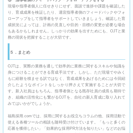
現場や指導者個人に任せきりにせず、面談で進捗や課題を確認した
り、育成成果を検証したり、適宜指導者側のフィードバックやフォ
ローアップをして指導者をサポートしていきましょう。確認した育
成状況によっては、計画の見直しや目的・目標の変更が必要な場合
もあるかもしれません。しっかりの効果を出すためにも、OJTと業
務の現状を把握することが大切です。
５．まとめ
OJTは、実際の業務を通して効率的に業務に関するスキルや知識を
身につけることができる育成手法です。しかし、ただ現場でやみく
もに経験を積ませる訳ではなく、育成成果をあげるためには今回紹
介したようなポイントをしっかり押さえて実施することが大切で
す。新入社員はもちろん、指導者側となる既存社員の成長も期待で
き、組織の活性化にも繋がるOJTを、自社の新人育成に取り入れて
みてはいかがでしょうか。
福島採用.comでは、採用に関するお役立ちコラムの他、採用活動で
使える各種ツールの相談も随時受け付けています。「もっと多くの
応募を獲得したい」「効果的な採用PR方法を知りたい」などのお悩