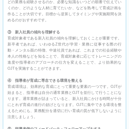
どの業務を経験させるのか、必要な知識をいつどの順番で伝えてい
くのか、どのような人材に育てたいか、などを熟考して育成計画を
作ることが大切です。目標から逆算してタイミングや実施期間を決
めるのがおすすめです。
③ 新入社員の傾向を理解する
育成対象者である新入社員の傾向を理解しておくことが重要です。
新卒者であれば、いわゆるZ世代が学習・業務に従事する際の行
動・メンタル面の特徴、中途社員であれば、これまでの社会経験や
本人の性格などを知ることで、育成対象者に応じてトレーニングの
進度や指導者のアプローチの仕方を変えることで、より効果的な
OJTを実施することができます。
④ 指導者が育成に専念できる環境を整える
育成環境は、効果的な育成にとって重要な要素の一つです。OJTが
始まると、指導者は自分の通常業務とOJTを並行して行うことにな
ります。通常業務が詰まっていると、新入社員にかける時間が十分
にとれず育成の進行の妨げとなります。OJTに集中できる環境を整
えるためにも、業務配分を適切に行い育成の質が低下しないように
注意しましょう。
⑤ 指導者側のフィードバック・フォローアップをする