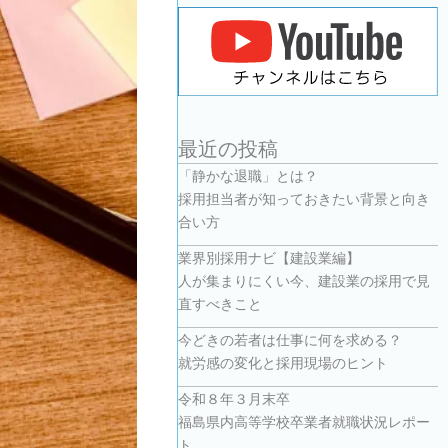
最近の投稿
「静かな退職」とは？
採用担当者が知っておきたい背景と向き
合い方
業界別採用ナビ【建設業編】
人が集まりにくい今、建設業の採用で見
直すべきこと
今どきの若者は仕事に何を求める？
就労感の変化と採用現場のヒント
令和８年３月末卒
福島県内高等学校卒業者就職状況レポー
ト