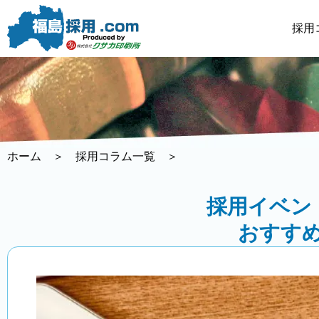
内
容
採用
を
ス
キ
ッ
プ
ホーム
＞
採用コラム一覧
＞
採用イベン
おすす