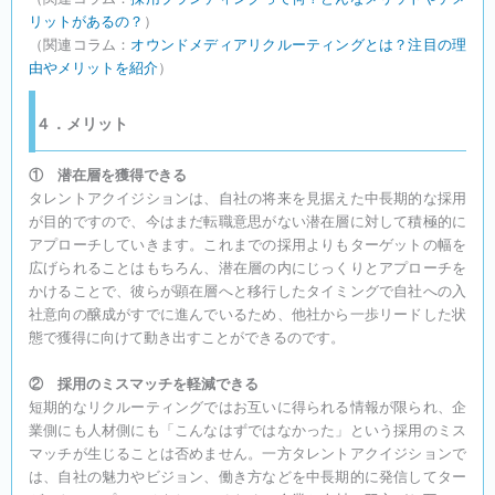
リットがあるの？
）
（関連コラム：
オウンドメディアリクルーティングとは？注目の理
由やメリットを紹介
）
４．メリット
① 潜在層を獲得できる
タレントアクイジションは、自社の将来を見据えた中長期的な採用
が目的ですので、今はまだ転職意思がない潜在層に対して積極的に
アプローチしていきます。これまでの採用よりもターゲットの幅を
広げられることはもちろん、潜在層の内にじっくりとアプローチを
かけることで、彼らが顕在層へと移行したタイミングで自社への入
社意向の醸成がすでに進んでいるため、他社から一歩リードした状
態で獲得に向けて動き出すことができるのです。
② 採用のミスマッチを軽減できる
短期的なリクルーティングではお互いに得られる情報が限られ、企
業側にも人材側にも「こんなはずではなかった」という採用のミス
マッチが生じることは否めません。一方タレントアクイジションで
は、自社の魅力やビジョン、働き方などを中長期的に発信してター