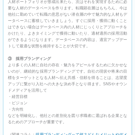
人材ポートフォリオが形成出来たら、次はそれを実現するために必
要な人材のデータベースを作ります。転職顕在層はもちろん、今は
他社に勤めていて転職の意思がない潜在層の中で魅力的な人材もデ
ータベースに蓄積していきましょう。すぐに採用・獲得に動くこと
はできない場合はデータベース内の人材にじっくりとアプローチを
かけたり、よきタイミングで獲得に動いたり、適材適所の採用活動
ができるようになります。データベースの内容は、適宜アップデー
トして最適な状態を維持することが大切です。
③ 採用ブランディング
より多くの人材に自社の存在・魅力をアピールするために欠かせな
いのが、継続的な採用ブランディングです。自社の現状や将来の目
標をターゲットとなる人材へ伝え共感・信頼を得ることは、志望度
アップに繋がり入社への大きな決め手となり得ます。SNSやオウン
ドメディアを活用して
・経営目標
・ビジョン
・方向性
などを明確化し、他社との差別化を図り求職者に選ばれる企業とな
るためのアプローチが重要です。
（関連コラム：
採用ブランディングって何？どんなメリットやデメ