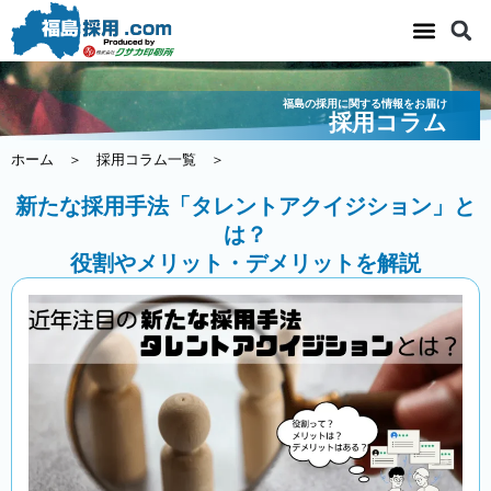
内
容
を
ス
福島の採用に関する情報をお届け
キ
採用コラム
ッ
ホーム
＞
採用コラム一覧
＞
プ
新たな採用手法「タレントアクイジション」と
は？
役割やメリット・デメリットを解説