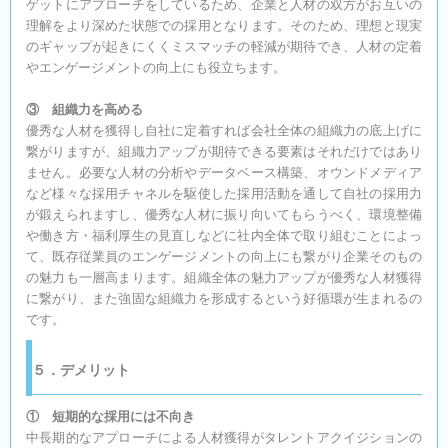
ゲットにアプローチをしているため、企業と人材の双方がお互いの
理解をより深めた状態での採用となります。そのため、理想と現実
のギャップが起きにくくミスマッチの軽減が期待でき、人材の定着
やエンゲージメントの向上にも役立ちます。
③ 組織力を高める
優秀な人材を獲得し自社に定着すれば会社全体の組織力の底上げに
繋がりますが、組織力アップが期待できる要素はそれだけではあり
ません。必要な人材の分析やデータベース構築、オウンドメディア
など様々な採用チャネルを駆使した採用活動を通して自社の採用力
が鍛えられますし、優秀な人材に振り向いてもらうべく、環境整備
や働き方・福利厚生の見直しなどに社内全体で取り組むことによっ
て、既存従業員のエンゲージメントの向上にも繋がり企業そのもの
の魅力も一層高まります。組織全体の魅力アップが優秀な人材獲得
に繋がり、また強固な組織力を形成するという好循環が生まれるの
です。
５．デメリット
① 短期的な採用には不向き
中長期的なアプローチによる人材獲得がタレントアクイジションの