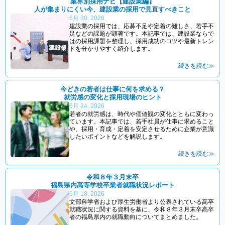
業界別採用ナビ【建設業編】
人が集まりにくい今、建設業の採用で見直すべきこと
6月 30, 2026
建設業の採用では、応募不足や定着の難しさ、若手不
足などの課題が顕著です。本記事では、建設業ならで
はの採用課題を整理し、採用成功のコツや最新トレン
ドを分かりやすく紹介します。
続きを読む≫
今どきの若者は仕事に何を求める？
就労感の変化と採用現場のヒント
6月 24, 2026
若者の就労感は、時代や価値観の変化とともに変わっ
ています。本記事では、若手社員が仕事に求めること
や、採用・育成・定着を安定させるために企業が意識
したいポイントなどを解説します。
続きを読む≫
令和８年３月末卒
福島県内高等学校卒業者就職状況レポート
6月 18, 2026
文部科学省および厚生労働省より公表されている高卒
就職状況に関する資料を基に、令和８年３月末卒高卒
者の福島県内の就職動向についてまとめました。