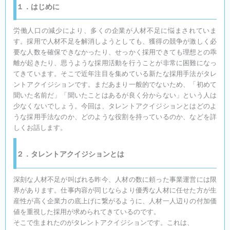
１．はじめに
労働人口の減少により、多くの企業が人材不足に悩まされていま
す。採用で人材不足を解消しようとしても、獲得の競争が激しく必
要な人数を確保できなかったり、せっかく採用できても理想との乖
離が起きたり、思うような採用活動を行うことが非常に困難になっ
てきています。そこで近年注目を集めている新たな採用手法がタレ
ントアクイジションです。まだあまり一般的でないため、「初めて
聞いた名前だ」「聞いたことはあるが良く分からない」という人は
少なくないでしょう。今回は、タレントアクイジションとはどのよ
うな採用手法なのか、どのような役割を持っているのか、などを詳
しくお話します。
２．タレントアクイジションとは
深刻な人材不足が叫ばれる昨今、人材の数に頼った事業運営には限
界があります。仕事内容が同じならより優秀な人材に任せた方が生
産性が高く企業力の底上げに繋がるように、人材一人辺りの付加価
値を重視した採用が求められてきているのです。
そこで生まれたのがタレントアクイジションです。これは、