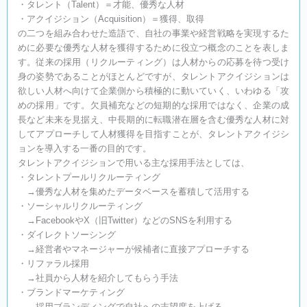
・タレント（Talent）＝才能、優秀な人材
・アクイジション（Acquisition）＝獲得、取得
の二つを組み合わせた造語で、自社の事業や経営戦略を実現するた
めに必要な優秀な人材を獲得するために役立つ概念のことを表しま
す。従来の採用（リクルーティング）は人材からの応募を待つ受け
身の姿勢であることがほとんどですが、タレントアクイジションは
欲しい人材へ向けて企業側から積極的に動いていく、いわゆる「攻
めの採用」です。欠員補充などの短期的な採用ではなく、企業の成
長など未来を見据え、中長期的に転職潜在層を含む優秀な人材に対
してアプローチして人材獲得を目指すことが、タレントアクイジシ
ョンを導入する一番の目的です。
タレントアクイジションで用いる主な採用手法としては、
・タレントプールリクルーティング
→優秀な人材を集めたデータベースを蓄積して活用する
・ソーシャルリクルーティング
→FacebookやX（旧Twitter）などのSNSを利用する
・ダイレクトソーシング
→経営者やマネージャーが候補者に直接アプローチする
・リファラル採用
→社員から人材を紹介してもらう手法
・ブランドマーケティング
→採用ブランディングで自社への志望度を上げる