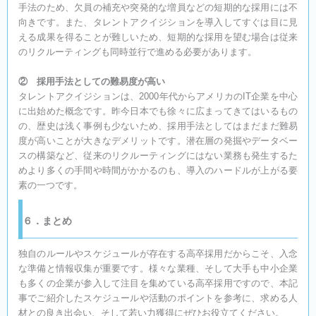
手法のため、欠員の補充や突発的な増員などの短期的な採用には不
向きです。また、タレントアクイジションを導入してすぐは目に見
える成果を得ることが難しいため、短期的な採用を望む場合は従来
のリクルーティングも同時並行で進める必要があります。
② 採用手法としての難易度が高い
タレントアクイジションは、2000年代からアメリカのIT企業を中心
に出始めた概念です。昨今日本でも徐々に広まってきてはいるもの
の、歴史は浅く事例も少ないため、採用手法としてはまだまだ難易
度が高いことが大きなデメリットです。潜在層の発掘やデータベー
スの構築など、従来のリクルーティングにはない業務も発生するた
めより多くの手間や時間がかかるのも、導入のハードルが上がる要
素の一つです。
６．まとめ
独自のルールやスケジュールが存在する高卒採用だからこそ、入念
な準備と情報収集が重要です。様々な業種、そして大手も中小企業
も多くの企業が参入して注目を集めている高卒採用ですので、本記
事でご紹介したスケジュールや活動のポイントを参考に、求める人
材との良き出会い、そして若い力獲得にぜひお役立てください。