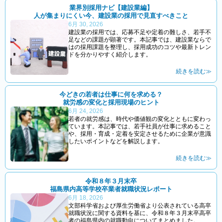
業界別採用ナビ【建設業編】
人が集まりにくい今、建設業の採用で見直すべきこと
6月 30, 2026
建設業の採用では、応募不足や定着の難しさ、若手不
足などの課題が顕著です。本記事では、建設業ならで
はの採用課題を整理し、採用成功のコツや最新トレン
ドを分かりやすく紹介します。
続きを読む≫
今どきの若者は仕事に何を求める？
就労感の変化と採用現場のヒント
6月 24, 2026
若者の就労感は、時代や価値観の変化とともに変わっ
ています。本記事では、若手社員が仕事に求めること
や、採用・育成・定着を安定させるために企業が意識
したいポイントなどを解説します。
続きを読む≫
令和８年３月末卒
福島県内高等学校卒業者就職状況レポート
6月 18, 2026
文部科学省および厚生労働省より公表されている高卒
就職状況に関する資料を基に、令和８年３月末卒高卒
者の福島県内の就職動向についてまとめました。