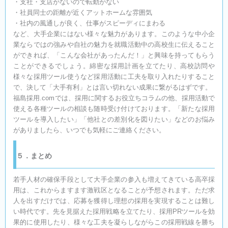
・支社・支店がないので転勤がない
・社員同士の距離が近くアットホームな雰囲気
・社内の風通しが良く、仕事がスピーディにまわる
など、大手企業にはない様々な魅力があります。このような中小企
業ならではの強みや自社の魅力を就職活動中の高校生に伝えること
ができれば、「こんな会社があったんだ！」と興味を持ってもらう
ことができるでしょう。綿密な採用計画を立てたり、高校訪問や
様々な採用ツール使うなど採用活動に工夫を取り入れたりすること
で、決して「大手有利」とは言い切れない成果に繋がるはずです。
福島採用.comでは、採用に関するお役立ちコラムの他、採用活動で
使える各種ツールの相談も随時受け付けております。「新たな採用
ツールを導入したい」「他社との差別化を図りたい」などのお悩み
がありましたら、いつでも気軽にご連絡ください。
５．まとめ
若手人材の確保手段として大手企業の参入も増えてきている高卒採
用は、これからますます激戦区となることが予想されます。ただ求
人を出すだけでは、応募を獲得し理想の採用を実現することは難し
い時代です。先を見据えた採用戦略を立てたり、採用PRツールを効
果的に使用したり、様々な工夫を凝らしながらこの採用戦線を勝ち