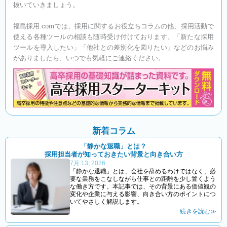
抜いていきましょう。
福島採用.comでは、採用に関するお役立ちコラムの他、採用活動で
使える各種ツールの相談も随時受け付けております。「新たな採用
ツールを導入したい」「他社との差別化を図りたい」などのお悩み
がありましたら、いつでも気軽にご連絡ください。
新着コラム
「静かな退職」とは？
採用担当者が知っておきたい背景と向き合い方
7月 13, 2026
「静かな退職」とは、会社を辞めるわけではなく、必
要な業務をこなしながら仕事との距離を少し置くよう
な働き方です。本記事では、その背景にある価値観の
変化や企業に与える影響、向き合い方のポイントにつ
いてやさしく解説します。
続きを読む≫