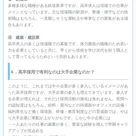
多種多様な職種がある鉄道業界ですが、高卒求人は現場での仕事が
メインとなっています。主な現場職の駅員や、整備・保守などの技
術職はもちろん、一見難しそうな運転士や車掌などの募集がある場
合もあります。
④ 建築・建設業
高卒求人の多くは現場職での募集です。体力勝負の職種のため若い
力を必要としていると共に、早くから技術を学び次代を担う職人と
して育ってもらうためという目的もあります。
４．高卒採用で有利なのは大手企業なのか？
このように、これまでは中小企業が多く参入しているイメージがあ
った高卒採用ですが、大手企業の参入も増えてきています。参入す
る企業が増えれば、それだけ採用活動の激化は免れません。世間へ
の認知度はもちろん、給料・賞与などの待遇面やオフィスの設備・
福利厚生など働く環境面、研修・教育制度などの育成面では、やは
り大手企業に軍配が上がりがちです。しかし中小企業には
・一人あたりの仕事の裁量が多く、豊富な経験を積んで早期キャリ
アアップが見込める