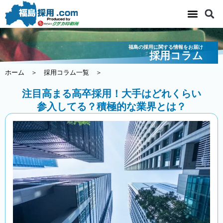
内
容
を
ス
福島の採用に関する情報をお届け
キ
採用コラム
ッ
ホーム
＞
採用コラム一覧
＞
プ
注目高まる高卒採用！大手はどれくらい
参入してる？積極的な業界とは？