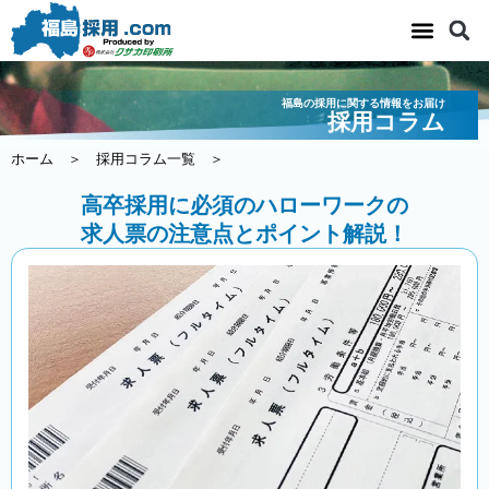
内
容
を
ス
福島の採用に関する情報をお届け
キ
採用コラム
ッ
ホーム
＞
採用コラム一覧
＞
プ
高卒採用に必須のハローワークの
求人票の注意点とポイント解説！