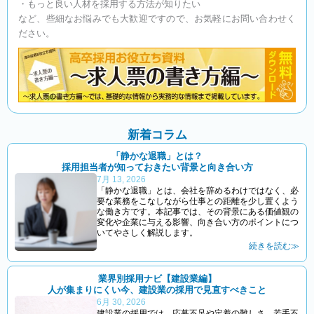
・もっと良い人材を採用する方法が知りたい
など、些細なお悩みでも大歓迎ですので、お気軽にお問い合わせく
ださい。
新着コラム
「静かな退職」とは？
採用担当者が知っておきたい背景と向き合い方
7月 13, 2026
「静かな退職」とは、会社を辞めるわけではなく、必
要な業務をこなしながら仕事との距離を少し置くよう
な働き方です。本記事では、その背景にある価値観の
変化や企業に与える影響、向き合い方のポイントにつ
いてやさしく解説します。
続きを読む≫
業界別採用ナビ【建設業編】
人が集まりにくい今、建設業の採用で見直すべきこと
6月 30, 2026
建設業の採用では、応募不足や定着の難しさ、若手不