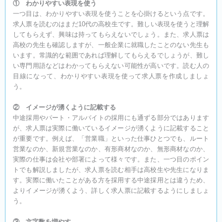
① わかりやすい表現を使う
一つ目は、わかりやすい表現を使うことを心掛けるという点です。
求人票を読むのはまだ10代の高校生です。難しい表現を使うと理解
してもらえず、興味は持ってもらえないでしょう。また、求人票は
高校の先生も確認しますが、一般企業に就職したことのない先生も
います。常識的な範囲であれば理解してもらえるでしょうが、難し
い専門用語などはわかってもらえない可能性が高いです。読む人の
目線になって、わかりやすい表現を使って求人票を作成しましょ
う。
② イメージが湧くように記載する
中途採用やパート・アルバイトの採用にも通ずる部分ではあります
が、求人票は実際に働いているイメージが湧くように記載すること
が重要です。例えば、「営業職」といった仕事ひとつでも、ルート
営業なのか、新規営業なのか、有形商材なのか、無形商材なのか、
実際の仕事は会社や部署によって様々です。また、一つ目のポイン
トでも解説しましたが、求人票を読む相手は高校生や先生になりま
す。実際に働いたことがある方を採用する中途採用とは違うため、
よりイメージが湧くよう、詳しく求人票に記載するようにしましょ
う。
③ 文字数を増やす