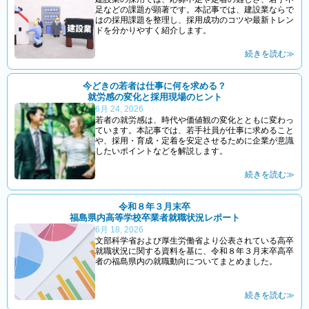
足などの課題が顕著です。本記事では、建設業ならで
はの採用課題を整理し、採用成功のコツや最新トレン
ドを分かりやすく紹介します。
続きを読む≫
今どきの若者は仕事に何を求める？
就労感の変化と採用現場のヒント
6月 24, 2026
若者の就労感は、時代や価値観の変化とともに変わっ
ています。本記事では、若手社員が仕事に求めること
や、採用・育成・定着を安定させるために企業が意識
したいポイントなどを解説します。
続きを読む≫
令和８年３月末卒
福島県内高等学校卒業者就職状況レポート
6月 18, 2026
文部科学省および厚生労働省より公表されている高卒
就職状況に関する資料を基に、令和８年３月末卒高卒
者の福島県内の就職動向についてまとめました。
続きを読む≫